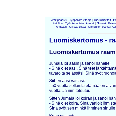
Vitsit pääsivu
|
Työpaikka vitsejä
|
Turkulaisvitsit
|
Pi
Avioliitto
|
Työväenopiston kurssit
|
Nunnat
|
Kalev
Ahtisaari
|
Oikeaa tietoa
|
Onnellinen elämä
|
Kot
Luomiskertomus - r
Luomiskertomus raama
Jumala loi aasin ja sanoi hänelle:
- Sinä olet aasi. Sinä teet järkähtäm
tavaroita selässäsi. Sinä syöt ruohoa
Siihen aasi vastasi:
- 50 vuotta sellaista elämää on aiva
vuotta. Ja niin toteutui.
Sitten Jumala loi koiran ja sanoi hän
- Sinä olet koira. Sinä vartioit ihmis
Sinä syöt sen minkä ihminen sinulle j
Koira vastasi: