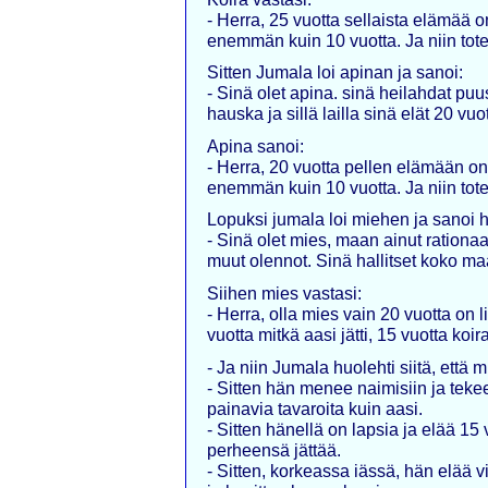
- Herra, 25 vuotta sellaista elämää o
enemmän kuin 10 vuotta. Ja niin tote
Sitten Jumala loi apinan ja sanoi:
- Sinä olet apina. sinä heilahdat puus
hauska ja sillä lailla sinä elät 20 vuot
Apina sanoi:
- Herra, 20 vuotta pellen elämään on
enemmän kuin 10 vuotta. Ja niin tote
Lopuksi jumala loi miehen ja sanoi h
- Sinä olet mies, maan ainut rationaa
muut olennot. Sinä hallitset koko maa
Siihen mies vastasi:
- Herra, olla mies vain 20 vuotta on 
vuotta mitkä aasi jätti, 15 vuotta koir
- Ja niin Jumala huolehti siitä, että
- Sitten hän menee naimisiin ja teke
painavia tavaroita kuin aasi.
- Sitten hänellä on lapsia ja elää 15 
perheensä jättää.
- Sitten, korkeassa iässä, hän elää vi