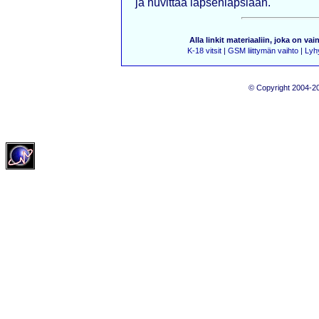
ja huvittaa lapsenlapsiaan.
Alla linkit materiaaliin, joka on vai
K-18 vitsit
|
GSM liittymän vaihto
|
Lyhy
© Copyright 2004-20