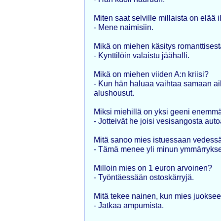
Miten saat selville millaista on elää
- Mene naimisiin.
Mikä on miehen käsitys romanttisesta
- Kynttilöin valaistu jäähalli.
Mikä on miehen viiden A:n kriisi?
- Kun hän haluaa vaihtaa samaan ai
alushousut.
Miksi miehillä on yksi geeni enemmä
- Jotteivät he joisi vesisangosta aut
Mitä sanoo mies istuessaan vedessä n
- Tämä menee yli minun ymmärrykse
Milloin mies on 1 euron arvoinen?
- Työntäessään ostoskärryjä.
Mitä tekee nainen, kun mies juoksee
- Jatkaa ampumista.