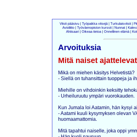
Vitsit pääsivu
|
Työpaikka vitsejä
|
Turkulaisvitsit
|
Pi
Avioliitto
|
Työväenopiston kurssit
|
Nunnat
|
Kalev
Ahtisaari
|
Oikeaa tietoa
|
Onnellinen elämä
|
Kot
Arvoituksia
Mitä naiset ajatteleva
Mikä on miehen käsitys Helvetistä?
- Siellä on tuhansittain tuoppeja ja i
Miehille on vihdoinkin keksitty teho
- Urheiluruutu ympäri vuorokauden.
Kun Jumala loi Aatamin, hän kysyi ai
- Aatami kuuli kysymyksen olevan V
huomaamattomia.
Mitä tapahtui naiselle, joka oppi y
- Hän kuoli nauruun.