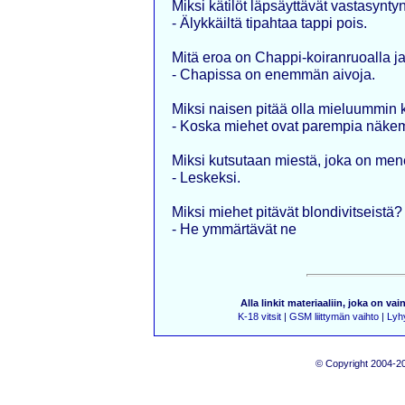
Miksi kätilöt läpsäyttävät vastasynty
- Älykkäiltä tipahtaa tappi pois.
Mitä eroa on Chappi-koiranruoalla j
- Chapissa on enemmän aivoja.
Miksi naisen pitää olla mieluummin 
- Koska miehet ovat parempia näkem
Miksi kutsutaan miestä, joka on men
- Leskeksi.
Miksi miehet pitävät blondivitseistä?
- He ymmärtävät ne
Alla linkit materiaaliin, joka on vai
K-18 vitsit
|
GSM liittymän vaihto
|
Lyhy
© Copyright 2004-20