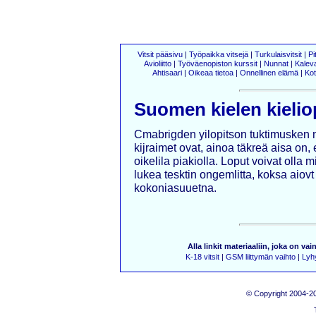
Vitsit pääsivu
|
Työpaikka vitsejä
|
Turkulaisvitsit
|
Pi
Avioliitto
|
Työväenopiston kurssit
|
Nunnat
|
Kalev
Ahtisaari
|
Oikeaa tietoa
|
Onnellinen elämä
|
Kot
Suomen kielen kielio
Cmabrigden yilopitson tuktimusken m
kijraimet ovat, ainoa täkreä aisa on,
oikelila piakiolla. Loput voivat olla 
lukea tesktin ongemlitta, koksa aiovt 
kokoniasuuetna.
Alla linkit materiaaliin, joka on vai
K-18 vitsit
|
GSM liittymän vaihto
|
Lyhy
© Copyright 2004-20