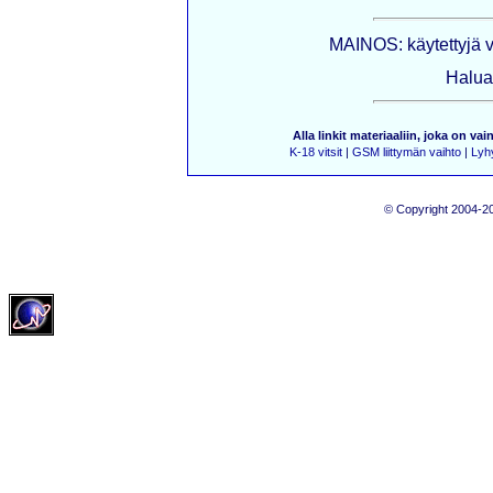
MAINOS: käytettyjä 
Haluat
Alla linkit materiaaliin, joka on vai
K-18 vitsit
|
GSM liittymän vaihto
|
Lyhy
© Copyright 2004-20