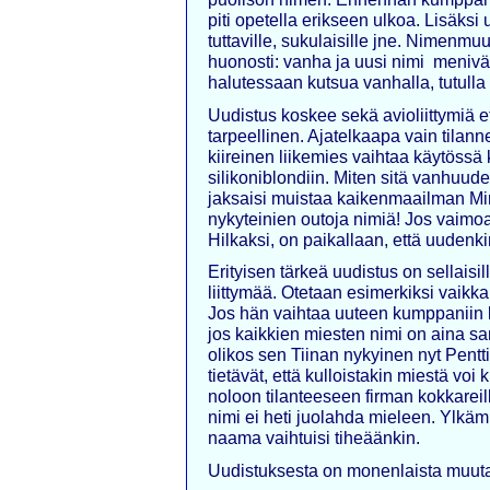
piti opetella erikseen ulkoa. Lisäksi 
tuttaville, sukulaisille jne. Nimenmuu
huonosti: vanha ja uusi nimi menivät
halutessaan kutsua vanhalla, tutulla
Uudistus koskee sekä avioliittymiä et
tarpeellinen. Ajatelkaapa vain tilanne
kiireinen liikemies vaihtaa käytös
silikoniblondiin. Miten sitä vanhuud
jaksaisi muistaa kaikenmaailman Mi
nykyteinien outoja nimiä! Jos vaimo
Hilkaksi, on paikallaan, että uudenk
Erityisen tärkeä uudistus on sellaisil
liittymää. Otetaan esimerkiksi vaik
Jos hän vaihtaa uuteen kumppaniin 
jos kaikkien miesten nimi on aina sam
olikos sen Tiinan nykyinen nyt Pentti
tietävät, että kulloistakin miestä vo
noloon tilanteeseen firman kokkarei
nimi ei heti juolahda mieleen. Ylkä
naama vaihtuisi tiheäänkin.
Uudistuksesta on monenlaista muuta