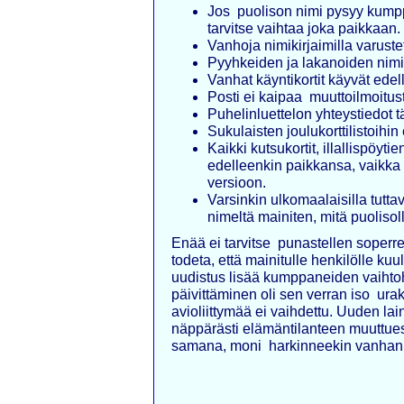
Jos puolison nimi pysyy kump
tarvitse vaihtaa joka paikkaan.
Vanhoja nimikirjaimilla varuste
Pyyhkeiden ja lakanoiden nimik
Vanhat käyntikortit käyvät edel
Posti ei kaipaa muuttoilmoitus
Puhelinluettelon yhteystiedot 
Sukulaisten joulukorttilistoihin
Kaikki kutsukortit, illallispöyti
edelleenkin paikkansa, vaikka 
versioon.
Varsinkin ulkomaalaisilla tutt
nimeltä mainiten, mitä puolisol
Enää ei tarvitse punastellen soperr
todeta, että mainitulle henkilölle k
uudistus lisää kumppaneiden vaiht
päivittäminen oli sen verran iso urakk
avioliittymää ei vaihdettu. Uuden la
näppärästi elämäntilanteen muuttues
samana, moni harkinneekin vanhan j