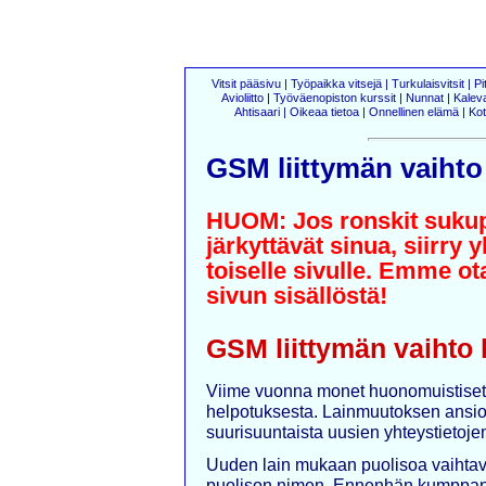
Vitsit pääsivu
|
Työpaikka vitsejä
|
Turkulaisvitsit
|
Pi
Avioliitto
|
Työväenopiston kurssit
|
Nunnat
|
Kalev
Ahtisaari
|
Oikeaa tietoa
|
Onnellinen elämä
|
Kot
GSM liittymän vaihto
HUOM: Jos ronskit sukupu
järkyttävät sinua, siirry 
toiselle sivulle. Emme o
sivun sisällöstä!
GSM liittymän vaihto 
Viime vuonna monet huonomuistiset j
helpotuksesta. Lainmuutoksen ansios
suurisuuntaista uusien yhteystietoje
Uuden lain mukaan puolisoa vaihtav
puolison nimen. Ennenhän kumppanin 