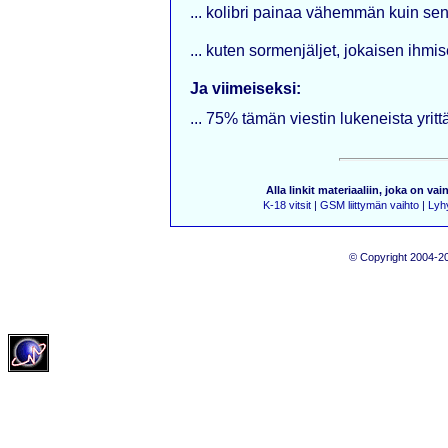
... kolibri painaa vähemmän kuin sen
... kuten sormenjäljet, jokaisen ihmise
Ja viimeiseksi:
... 75% tämän viestin lukeneista yri
Alla linkit materiaaliin, joka on vai
K-18 vitsit
|
GSM liittymän vaihto
|
Lyhy
© Copyright 2004-20