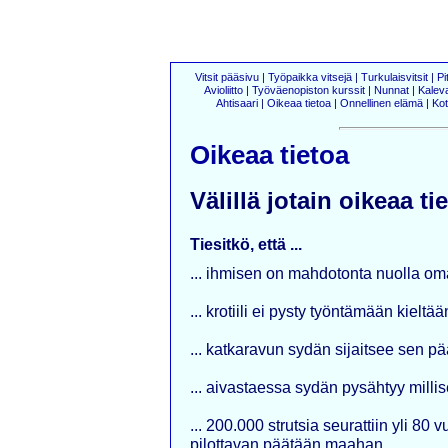
Vitsit pääsivu
|
Työpaikka vitsejä
|
Turkulaisvitsit
|
Pi
Avioliitto
|
Työväenopiston kurssit
|
Nunnat
|
Kalev
Ahtisaari
|
Oikeaa tietoa
|
Onnellinen elämä
|
Kot
Oikeaa tietoa
Välillä jotain oikeaa tie
Tiesitkö, että ...
... ihmisen on mahdotonta nuolla o
... krotiili ei pysty työntämään kielt
... katkaravun sydän sijaitsee sen p
... aivastaessa sydän pysähtyy milli
... 200.000 strutsia seurattiin yli 80
pilottavan päätään maahan