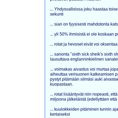
... Yhdysvalloissa joku haastaa toise
sekunti
... sian on fyysisesti mahdotonta kats
... yli 50% ihmisistä ei ole koskaan
... rotat ja hevoset eivät voi oksentaa
... sanonta "sixth sick sheik's sixth
lausuttava englanninkielinen sanale
... voimakas aivastus voi murtaa jop
aiheuttaa verisuonen katkeamisen pä
pystyt pitämään silmäsi auki aivasta
kuopastaan.
... rotat lisääntyvät niin nopeasti, et
miljoona jälkeläistä (edellyttäen ett
... kuulokkeiden pitäminen tunnin a
kertaiseksi