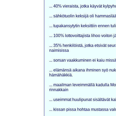
... 40% vieraista, jotka käyvät kylp
... sähkötuolin keksijä oli hammaslä
... tupakansytytin keksittiin ennen tul
... 100% lottovoittajista lihoo voiton 
... 35% henkilöistä, jotka etsivät se
naimisissa
... sorsan vaakkuminen ei kaiu missää
... elämänsä aikana ihminen syö nuk
hämähäkkiä.
... maailman leveimmällä kadulla Mon
rinnakkain
... useimmat huulipunat sisältävät k
... kissan pissa hohtaa mustassa va